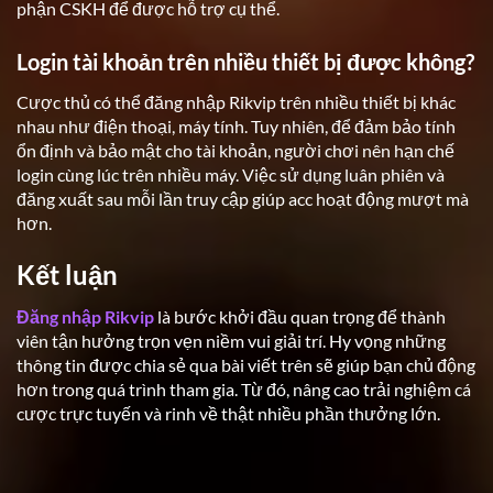
phận CSKH để được hỗ trợ cụ thể.
Login tài khoản trên nhiều thiết bị được không?
Cược thủ có thể đăng nhập Rikvip trên nhiều thiết bị khác
nhau như điện thoại, máy tính. Tuy nhiên, để đảm bảo tính
ổn định và bảo mật cho tài khoản, người chơi nên hạn chế
login cùng lúc trên nhiều máy. Việc sử dụng luân phiên và
đăng xuất sau mỗi lần truy cập giúp acc hoạt động mượt mà
hơn.
Kết luận
Đăng nhập Rikvip
là bước khởi đầu quan trọng để thành
viên tận hưởng trọn vẹn niềm vui giải trí. Hy vọng những
thông tin được chia sẻ qua bài viết trên sẽ giúp bạn chủ động
hơn trong quá trình tham gia. Từ đó, nâng cao trải nghiệm cá
cược trực tuyến và rinh về thật nhiều phần thưởng lớn.