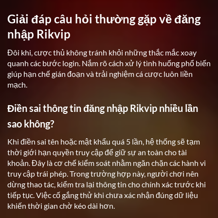
Giải đáp câu hỏi thường gặp về đăng
nhập Rikvip
Đôi khi, cược thủ không tránh khỏi những thắc mắc xoay
quanh các bước login. Nắm rõ cách xử lý tình huống phổ biến
giúp hạn chế gián đoạn và trải nghiệm cá cược luôn liền
mạch.
Điền sai thông tin đăng nhập Rikvip nhiều lần
sao không?
Khi điền sai tên hoặc mật khẩu quá 5 lần, hệ thống sẽ tạm
thời giới hạn quyền truy cập để giữ sự an toàn cho tài
khoản. Đây là cơ chế kiểm soát nhằm ngăn chặn các hành vi
truy cập trái phép. Trong trường hợp này, người chơi nên
dừng thao tác, kiểm tra lại thông tin cho chính xác trước khi
tiếp tục. Việc cố gắng thử khi chưa xác nhận đúng dữ liệu
khiến thời gian chờ kéo dài hơn.