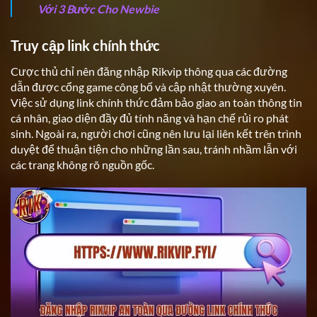
Với 3 Bước Cho Newbie
Truy cập link chính thức
Cược thủ chỉ nên đăng nhập Rikvip thông qua các đường
dẫn được cổng game công bố và cập nhật thường xuyên.
Việc sử dụng link chính thức đảm bảo giao an toàn thông tin
cá nhân, giao diện đầy đủ tính năng và hạn chế rủi ro phát
sinh. Ngoài ra, người chơi cũng nên lưu lại liên kết trên trình
duyệt để thuận tiện cho những lần sau, tránh nhầm lẫn với
các trang không rõ nguồn gốc.