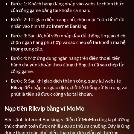
Bước 1: Khách hàng đăng nhập vào website chính thức
của cổng game bằng tài khoản cá nhân.
Bước 2: Tại giao diện trang chủ, chọn mục “nạp tiền” rồi
nhấn vào hình thức Internet Banking.
Bước 3: Sau đó, hội viên nhập đầy đủ thông tin giao dịch,
chọn ngân hàng phù hợp và sao chép số tài khoản mà hệ
thống cung cấp.
Bước 4: Mở ứng dụng ngân hàng trên điện thoại, tiến
hành chuyển khoản theo đúng thông tin đã sao chép từ
cổng game.
Bước 5: Sau khi giao dịch thành công, quay lại website
Rikvip để nhập mã giao dịch, chờ hệ thống xử lý trong vài
phút là tiền sẽ được cộng vào tài khoản.
Nạp tiền Rikvip bằng ví MoMo
Bên cạnh Internet Banking, ví điện tử MoMo cũng là phương
thức thanh toán được nhiều cược thủ ưa chuộng. Đây là ứng
dụng thanh toán phổ biến, thao tác đơn giản và thường