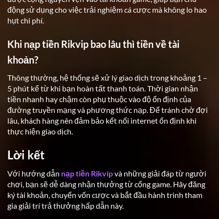
động sử dụng cho việc trải nghiệm cá cược mà không lo hao
hụt chi phí.
Khi nạp tiền Rikvip bao lâu thì tiền về tài
khoản?
Thông thường, hệ thống sẽ xử lý giao dịch trong khoảng 1 –
5 phút kể từ khi bạn hoàn tất thanh toán. Thời gian nhận
tiền nhanh hay chậm còn phụ thuộc vào độ ổn định của
đường truyền mạng và phương thức nạp. Để tránh chờ đợi
lâu, khách hàng nên đảm bảo kết nối internet ổn định khi
thực hiện giao dịch.
Lời kết
Với hướng dẫn
nạp tiền Rikvip
và những giải đáp từ người
chơi, bạn sẽ dễ dàng nhận thưởng từ cổng game. Hãy đăng
ký tài khoản, chuyển vốn cược và bắt đầu hành trình tham
gia giải trí trả thưởng hấp dẫn này.