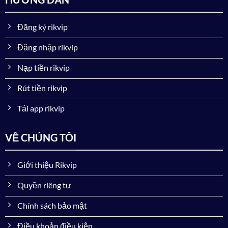
Đăng ký rikvip
Đăng nhập rikvip
Nạp tiền rikvip
Rút tiền rikvip
Tải app rikvip
VỀ CHÚNG TÔI
Giới thiệu Rikvip
Quyền riêng tư
Chính sách bảo mật
Điều khoản điều kiện