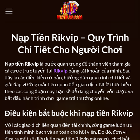
Bỏ
qua
nội
dung
Nạp Tiền Rikvip – Quy Trình
Chi Tiết Cho Người Chơi
Nạp tiền Rikvip
là bước quan trọng để thành viên tham gia
cá cược trực tuyến tại
Rikvip
bằng tài khoản của mình. Sau
đây là các điều kiện cơ bản, hướng dẫn quy trình chi tiết và
giải đáp vướng mắc liên quan đến giao dịch. Nhờ thực hiện
theo các công đoạn này, bạn sẽ dễ dàng chuyển vốn cược và
bắt đầu hành trình chơi game trả thưởng online.
Điều kiện bắt buộc khi nạp tiền Rikvip
Với các giao dịch liên quan đến tài chính, cổng game luôn ưu
tiên tính minh bạch và an toàn cho hội viên. Do đó, đơn vị
đưa ra một số điều kiện nạp tiền Rikvip mà người chơi bắt