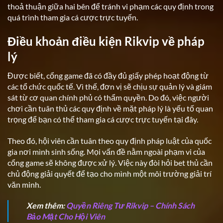
thoả thuận giữa hai bên để tránh vi phạm các quy định trong
quá trình tham gia cá cược trực tuyến.
Điều khoản điều kiện Rikvip về pháp
lý
Được biết, cổng game đã có đầy đủ giấy phép hoạt động từ
các tổ chức quốc tế. Vì thế, đơn vị sẽ chịu sự quản lý và giám
sát từ cơ quan chính phủ có thẩm quyền. Do đó, việc người
chơi cần tuân thủ các quy định về mặt pháp lý là yếu tố quan
trọng để bạn có thể tham gia cá cược trực tuyến tại đây.
Theo đó, hội viên cần tuân theo quy định pháp luật của quốc
gia nơi mình sinh sống. Mọi vấn đề nằm ngoài phạm vi của
cổng game sẽ không được xử lý. Việc này đòi hỏi bet thủ cần
chủ động giải quyết để tạo cho mình một môi trường giải trí
văn minh.
Xem thêm:
Quyền Riêng Tư Rikvip – Chính Sách
Bảo Mật Cho Hội Viên