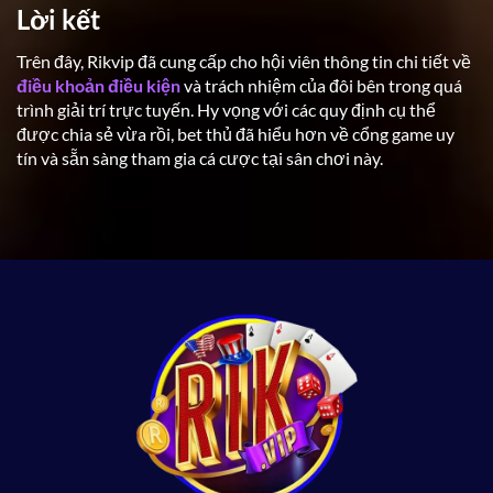
Lời kết
Trên đây, Rikvip đã cung cấp cho hội viên thông tin chi tiết về
điều khoản điều kiện
và trách nhiệm của đôi bên trong quá
trình giải trí trực tuyến. Hy vọng với các quy định cụ thể
được chia sẻ vừa rồi, bet thủ đã hiểu hơn về cổng game uy
tín và sẵn sàng tham gia cá cược tại sân chơi này.