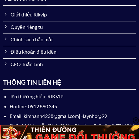
Giới thiệu Rikvip
Quyền riêng tư
Chính sách bảo mật
Điều khoản điều kiện
CEO Tuấn Linh
THÔNG TIN LIÊN HỆ
Tên thương hiệu: RIKVIP
Hotline: 0912 890 345
Email:
kimhanh4238@gmail.com
|Haynho@99
Đ/C: 164 Nguyễn Đình Chiểu, Phường 5, Quận 3, TP.HCM