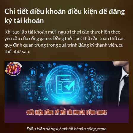
Chi tiết điều khoản điều kiện để đăng
ký tài khoản
Khi tạo lập tài khoản mới, người chơi cần thực hiện theo
yêu cầu của cổng game. Đồng thời, bet thủ cần tuân thủ các
quy định quan trọng trong quá trình đăng ký thành viên, cụ
thể như sau:
Điều kiện đăng ký mở tài khoản cổng game