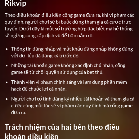
Rikvip
Theo điều khoản điều kiện cổng game đưa ra, khi vi phạm các
quy định, người chơi sẽ bị buộc dừng tham gia cá cược trực
tuyến. Dưới đây là một số trường hợp đặc biệt mà hệ thống
sẽ ngừng cung cấp dịch vụ để bạn nắm rõ.
Thông tin đăng nhập và mật khẩu đăng nhập không đúng
với dữ liệu đã đăng ký trước đó.
Những tài khoản game không xác định chủ nhân, cổng
game sẽ từ chối quyền sử dụng của bet thủ.
Thành viên vi phạm chính sáng và lạm dụng phần mềm
hack để chuộc lợi cá nhân.
Người chơi cố tình đăng ký nhiều tài khoản và tham gia cá
cược cùng một lúc sẽ vi phạm các quy định mà cổng game
đưa ra.
Trách nhiệm của hai bên theo điều
khoản điều kiện