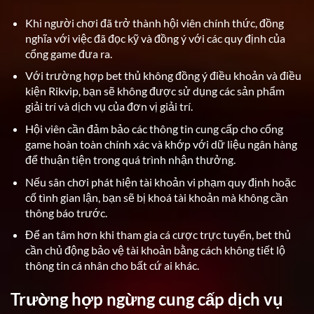
Khi người chơi đã trở thành hội viên chính thức, đồng
nghĩa với việc đã đọc kỹ và đồng ý với các quy định của
cổng game đưa ra.
Với trường hợp bet thủ không đồng ý điều khoản và điều
kiện Rikvip, bạn sẽ không được sử dụng các sản phẩm
giải trí và dịch vụ của đơn vị giải trí.
Hội viên cần đảm bảo các thông tin cung cấp cho cổng
game hoàn toàn chính xác và khớp với dữ liệu ngân hàng
để thuận tiện trong quá trình nhận thưởng.
Nếu sân chơi phát hiện tài khoản vi phạm quy định hoặc
cố tình gian lận, bạn sẽ bị khoá tài khoản mà không cần
thông báo trước.
Để an tâm hơn khi tham gia cá cược trực tuyến, bet thủ
cần chủ động bảo vệ tài khoản bằng cách không tiết lộ
thông tin cá nhân cho bất cứ ai khác.
Trường hợp ngừng cung cấp dịch vụ