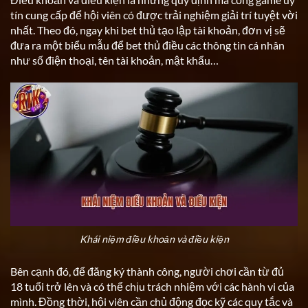
tín cung cấp để hội viên có được trải nghiệm giải trí tuyệt vời
nhất. Theo đó, ngay khi bet thủ tạo lập tài khoản, đơn vị sẽ
đưa ra một biểu mẫu để bet thủ điều các thông tin cá nhân
như số điện thoại, tên tài khoản, mật khẩu…
Khái niệm điều khoản và điều kiện
Bên cạnh đó, để đăng ký thành công, người chơi cần từ đủ
18 tuổi trở lên và có thể chịu trách nhiệm với các hành vi của
mình. Đồng thời, hội viên cần chủ động đọc kỹ các quy tắc và