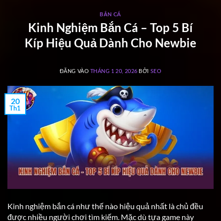
BẮN CÁ
Kinh Nghiệm Bắn Cá – Top 5 Bí
Kíp Hiệu Quả Dành Cho Newbie
ĐĂNG VÀO
THÁNG 1 20, 2026
BỞI
SEO
20
Th1
Kinh nghiệm bắn cá như thế nào hiệu quả nhất là chủ đều
được nhiều người chơi tìm kiếm. Mặc dù tựa game này