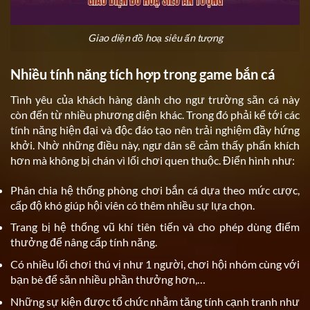
Giao diện đồ hoạ siêu ấn tượng
Nhiều tính năng tích hợp trong game bắn cá
Tình yêu của khách hàng dành cho ngư trường săn cá này
còn đến từ nhiều phương diện khác. Trong đó phải kể tới các
tính năng hiện đại và độc đáo tạo nên trải nghiệm đầy hứng
khởi. Nhờ những điều này, ngư dân sẽ cảm thấy phấn khích
hơn mà không bị chán vì lối chơi quen thuộc. Điển hình như:
Phân chia hệ thống phòng chơi bắn cá dựa theo mức cược,
cấp độ khó giúp hội viên có thêm nhiều sự lựa chọn.
Trang bị hệ thống vũ khí tiên tiến và cho phép dùng điểm
thưởng để nâng cấp tính năng.
Có nhiều lối chơi thú vị như 1 người, chơi hội nhóm cùng với
bạn bè để săn nhiều phần thưởng hơn,…
Những sự kiện được tổ chức nhằm tăng tính cạnh tranh như