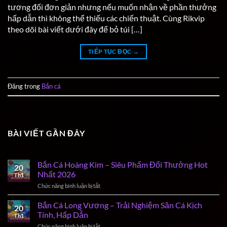
tương đối đơn giản nhưng nếu muốn nhận về phần thưởng
hấp dẫn thì không thể thiếu các chiến thuật. Cùng Rikvip
theo dõi bài viết dưới đây để bỏ túi […]
TIẾP TỤC ĐỌC
→
Đăng trong
Bắn cá
BÀI VIẾT GẦN ĐÂY
Bắn Cá Hoàng Kim – Siêu Phẩm Đổi Thưởng Hot
20
Nhất 2026
Th1
Chức năng bình luận bị tắt
ở
Bắn
Cá
Bắn Cá Long Vương – Trải Nghiệm Săn Cá Kịch
20
Hoàng
Tính, Hấp Dẫn
Th1
Kim
–
Chức năng bình luận bị tắt
ở