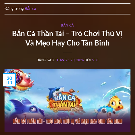
Đăng trong
Bắn cá
BẮN CÁ
Bắn Cá Thần Tài – Trò Chơi Thú Vị
Và Mẹo Hay Cho Tân Binh
ĐĂNG VÀO
THÁNG 1 20, 2026
BỞI
SEO
20
Th1