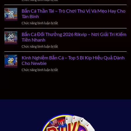
Siêu
Bắn
Phẩm
Cá
Bắn Cá Thần Tài – Trò Chơi Thú Vị Và Mẹo Hay Cho
Đổi
20
Long
Tân Binh
Thưởng
Th1
Vương
Hot
–
Chức năng bình luận bị tắt
ở
Nhất
Trải
Bắn
2026
Nghiệm
Cá
Bắn Cá Đổi Thưởng 2026 Rikvip – Nơi Giải Trí Kiếm
Săn
20
Thần
Tiền Nhanh
Cá
Th1
Tài
Kịch
–
Chức năng bình luận bị tắt
ở
Tính,
Trò
Bắn
Hấp
Chơi
Cá
Kinh Nghiệm Bắn Cá – Top 5 Bí Kíp Hiệu Quả Dành
Dẫn
Thú
20
Đổi
Cho Newbie
Vị
Th1
Thưởng
Và
2026
Chức năng bình luận bị tắt
ở
Mẹo
Rikvip
Kinh
Hay
–
Nghiệm
Cho
Nơi
Bắn
Tân
Giải
Cá
Binh
Trí
–
Kiếm
Top
Tiền
5
Nhanh
Bí
Kíp
Hiệu
Quả
Dành
Cho