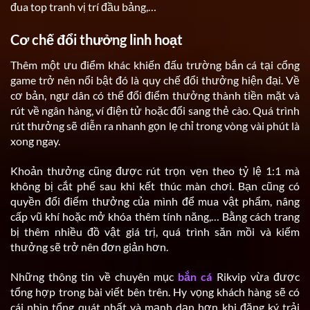
đua top tranh vị trí đầu bảng,…
Cơ chế đổi thưởng linh hoạt
Thêm một ưu điểm khác khiến đấu trường bắn cá tại cổng
game trở nên nổi bật đó là quy chế đổi thưởng hiện đại. Về
cơ bản, ngư dân có thể đổi điểm thưởng thành tiền mặt và
rút về ngân hàng, ví điện tử hoặc đổi sang thẻ cào. Quá trình
rút thưởng sẽ diễn ra nhanh gọn lẹ chỉ trong vòng vài phút là
xong ngay.
Khoản thưởng cũng được rút trọn vẹn theo tỷ lệ 1:1 mà
không bị cắt phế sau khi kết thúc màn chơi. Bạn cũng có
quyền đổi điểm thưởng của mình để mua vật phẩm, nâng
cấp vũ khí hoặc mở khóa thêm tính năng,… Bằng cách trang
bị thêm nhiều đồ vật giá trị, quá trình săn mồi và kiếm
thưởng sẽ trở nên đơn giản hơn.
Những thông tin về chuyên mục
bắn cá
Rikvip vừa được
tổng hợp trong bài viết bên trên. Hy vọng khách hàng sẽ có
cái nhìn tổng quát nhất và mạnh dạn hơn khi đăng ký trải