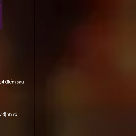
g 4 điểm sau
y định rõ