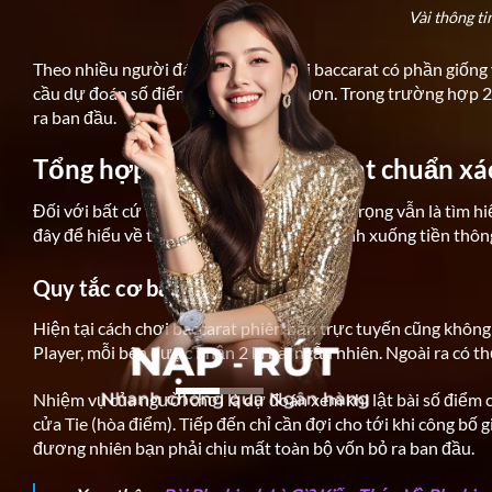
Vài thông ti
Theo nhiều người đánh giá cách chơi baccarat có phần giống v
cầu dự đoán số điểm ở cửa nào cao hơn. Trong trường hợp 2
ra ban đầu.
Tổng hợp cách chơi baccarat chuẩn xá
Đối với bất cứ tựa game nào thì việc quan trọng vẫn là tìm
đây để hiểu về trò chơi và đưa ra quyết định xuống tiền thôn
Quy tắc cơ bản
Hiện tại cách chơi baccarat phiên bản trực tuyến cũng không 
Player, mỗi bên được nhận 2 lá bài ngẫu nhiên. Ngoài ra có 
Nhiệm vụ của người chơi là dự đoán xem khi lật bài số điểm
cửa Tie (hòa điểm). Tiếp đến chỉ cần đợi cho tới khi công bố
đương nhiên bạn phải chịu mất toàn bộ vốn bỏ ra ban đầu.