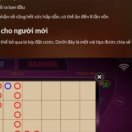
ỏ ra ban đầu
hận về cũng hết sức hấp dẫn, có thể ăn đến 8 lần vốn
ó cho người mới
hể bỏ qua bí kíp đặt cược. Dưới đây là một vài tips được chia sẻ 