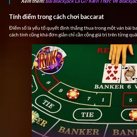
Xem thêm:
Bài Blackjack Là Gì? Kiến Thức Về Blackj
Tính điểm trong cách chơi baccarat
Điểm số là yếu tố quyết định thắng thua trong một ván bài b
cách tính cũng khá đơn giản chỉ cần cộng giá trị trên từng quâ