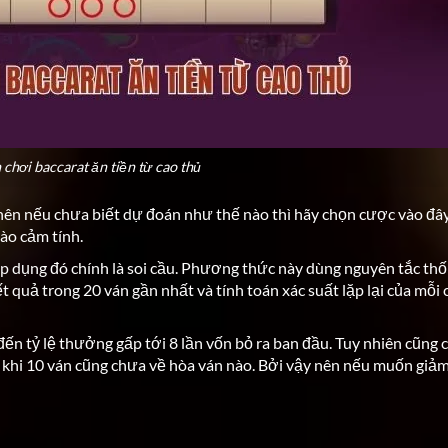
chơi baccarat ăn tiền từ cao thủ
 nên nếu chưa biết dự đoán như thế nào thì hãy chọn cược vào đâ
ào cảm tính.
áp dụng đó chính là soi cầu. Phương thức này dùng nguyên tắc thố
t quả trong 20 ván gần nhất và tính toán xác suất lặp lại của mỗi 
n tỷ lệ thưởng gấp tới 8 lần vốn bỏ ra ban đầu. Tuy nhiên cũng c
 khi 10 ván cũng chưa về hòa ván nào. Bởi vậy nên nếu muốn giảm 