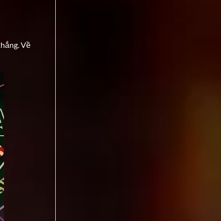
thắng. Về