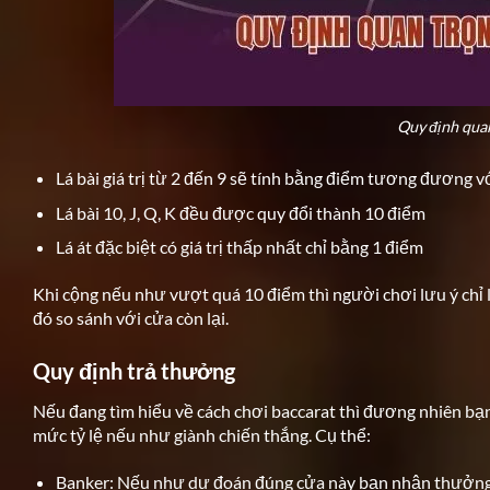
Quy định quan
Lá bài giá trị từ 2 đến 9 sẽ tính bằng điểm tương đương vớ
Lá bài 10, J, Q, K đều được quy đổi thành 10 điểm
Lá át đặc biệt có giá trị thấp nhất chỉ bằng 1 điểm
Khi cộng nếu như vượt quá 10 điểm thì người chơi lưu ý chỉ 
đó so sánh với cửa còn lại.
Quy định trả thưởng
Nếu đang tìm hiểu về cách chơi baccarat thì đương nhiên bạ
mức tỷ lệ nếu như giành chiến thắng. Cụ thể:
Banker: Nếu như dự đoán đúng cửa này bạn nhận thưởng t