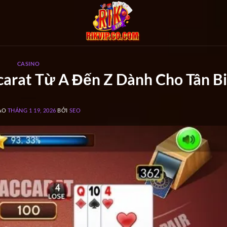
CASINO
arat Từ A Đến Z Dành Cho Tân B
ÀO
THÁNG 1 19, 2026
BỞI
SEO