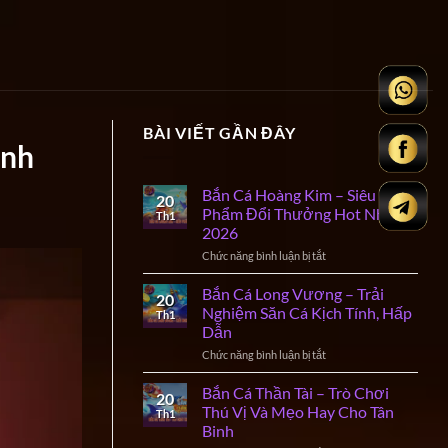
BÀI VIẾT GẦN ĐÂY
inh
Bắn Cá Hoàng Kim – Siêu
20
Phẩm Đổi Thưởng Hot Nhất
Th1
2026
Chức năng bình luận bị tắt
ở
Bắn
Cá
Bắn Cá Long Vương – Trải
20
Hoàng
Nghiệm Săn Cá Kịch Tính, Hấp
Th1
Kim
Dẫn
–
Siêu
Chức năng bình luận bị tắt
ở
Phẩm
Bắn
Đổi
Cá
Bắn Cá Thần Tài – Trò Chơi
Thưởng
20
Long
Hot
Thú Vị Và Mẹo Hay Cho Tân
Th1
Vương
Nhất
Binh
–
2026
Trải