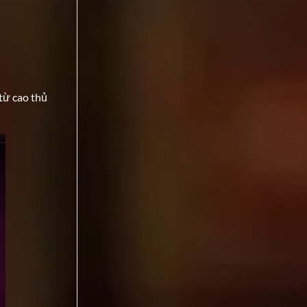
từ cao thủ